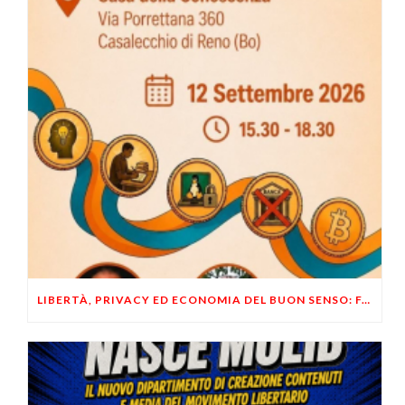
LIBERTÀ, PRIVACY ED ECONOMIA DEL BUON SENSO: FACCO E MUSUMECI A CASALECCHIO DI RENO (BO)