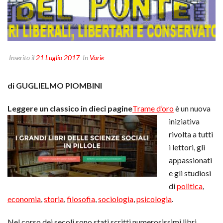
Inserito il
21 Luglio 2017
In
Varie
di GUGLIELMO PIOMBINI
Leggere un classico in dieci pagine
Trame d’oro
è un nuova
iniziativa
rivolta a tutti
i lettori, gli
appassionati
e gli studiosi
di
politica
,
economia
,
storia
,
filosofia
,
sociologia
,
psicologia
.
Nel corso dei secoli sono stati scritti numerosissimi libri