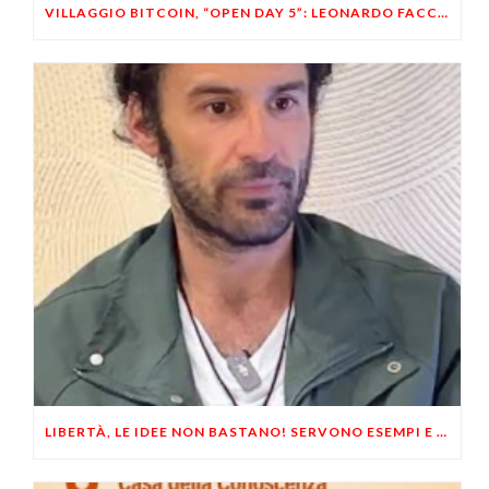
VILLAGGIO BITCOIN, “OPEN DAY 5”: LEONARDO FACCO OSPITE A BRESCIA
LIBERTÀ, LE IDEE NON BASTANO! SERVONO ESEMPI E UN PO’ DI COERENZA