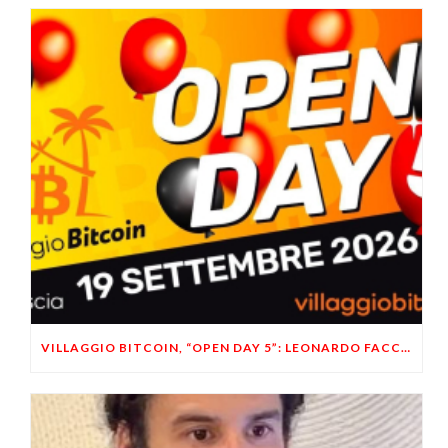
VILLAGGIO BITCOIN, “OPEN DAY 5”: LEONARDO FACCO OSPITE A BRESCIA