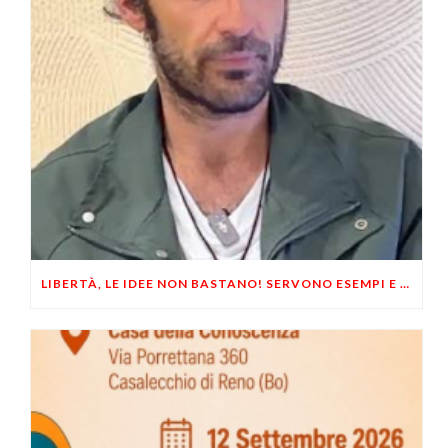
LIBERTÀ, LE IDEE NON BASTANO! SERVONO ESEMPI E UN PO’ DI COERENZA