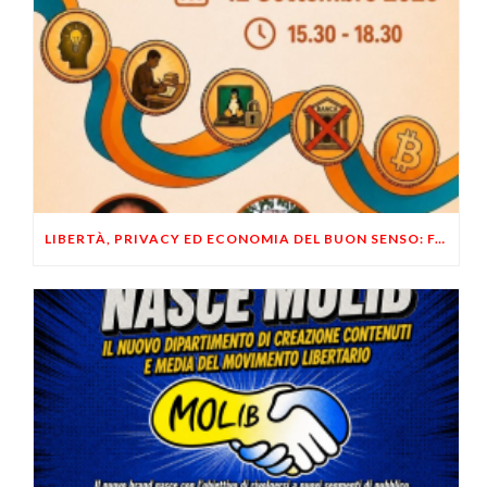
LIBERTÀ, PRIVACY ED ECONOMIA DEL BUON SENSO: FACCO E MUSUMECI A CASALECCHIO DI RENO (BO)