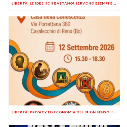
LIBERTÀ, LE IDEE NON BASTANO! SERVONO ESEMPI E UN PO’ DI COERENZA
LIBERTÀ, PRIVACY ED ECONOMIA DEL BUON SENSO: FACCO E MUSUMECI A CASALECCHIO DI RENO (BO)