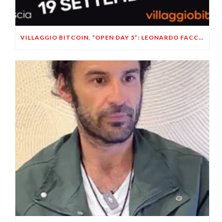
VILLAGGIO BITCOIN, “OPEN DAY 5”: LEONARDO FACCO OSPITE A BRESCIA