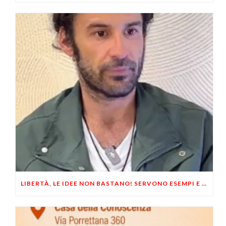
LIBERTÀ, LE IDEE NON BASTANO! SERVONO ESEMPI E UN PO’ DI COERENZA