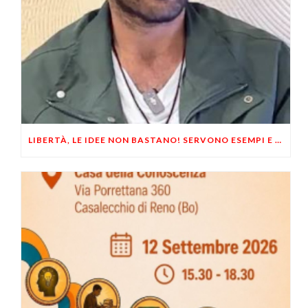
LIBERTÀ, LE IDEE NON BASTANO! SERVONO ESEMPI E UN PO’ DI COERENZA