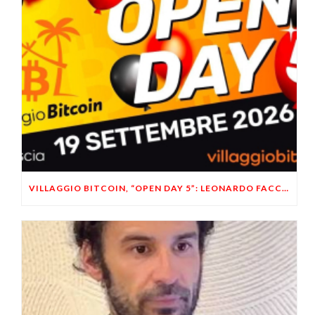
VILLAGGIO BITCOIN, “OPEN DAY 5”: LEONARDO FACCO OSPITE A BRESCIA