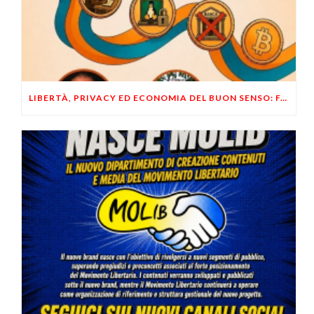
LIBERTÀ, PRIVACY ED ECONOMIA DEL BUON SENSO: FACCO E MUSUMECI A CASALECCHIO DI RENO (BO)