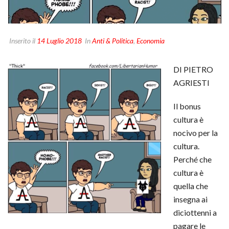
Inserito il
14 Luglio 2018
In
Anti & Politica
,
Economia
DI PIETRO
AGRIESTI
Il bonus
cultura è
nocivo per la
cultura.
Perché che
cultura è
quella che
insegna ai
diciottenni a
pagare le