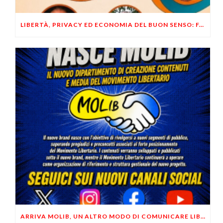
LIBERTÀ, PRIVACY ED ECONOMIA DEL BUON SENSO: FACCO E MUSUMECI A CASALECCHIO DI RENO (BO)
ARRIVA MOLIB, UN ALTRO MODO DI COMUNICARE LIBERTARIO