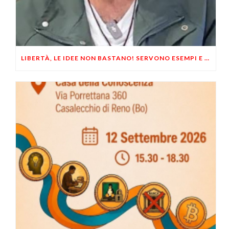
LIBERTÀ, LE IDEE NON BASTANO! SERVONO ESEMPI E UN PO’ DI COERENZA