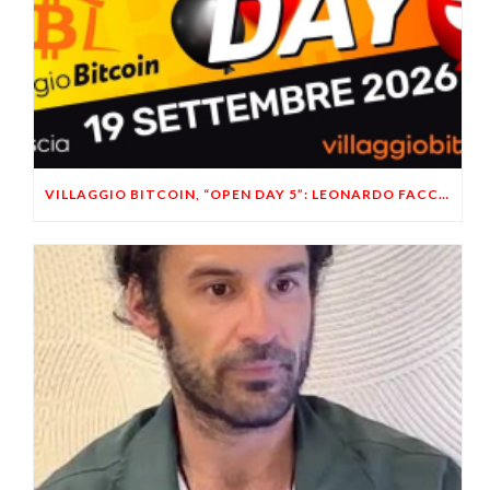
VILLAGGIO BITCOIN, “OPEN DAY 5”: LEONARDO FACCO OSPITE A BRESCIA