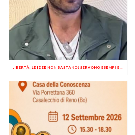
LIBERTÀ, LE IDEE NON BASTANO! SERVONO ESEMPI E UN PO’ DI COERENZA