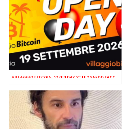
VILLAGGIO BITCOIN, “OPEN DAY 5”: LEONARDO FACCO OSPITE A BRESCIA