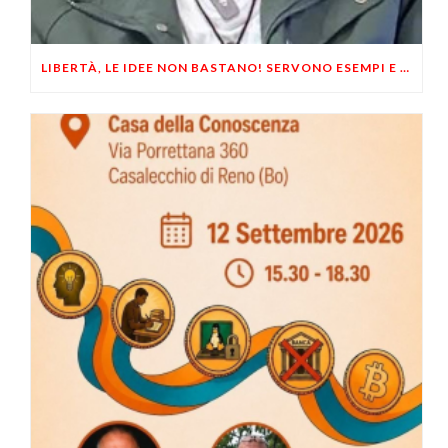
LIBERTÀ, LE IDEE NON BASTANO! SERVONO ESEMPI E UN PO’ DI COERENZA