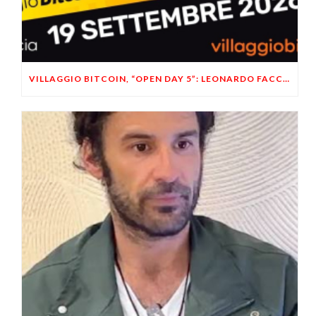
VILLAGGIO BITCOIN, “OPEN DAY 5”: LEONARDO FACCO OSPITE A BRESCIA