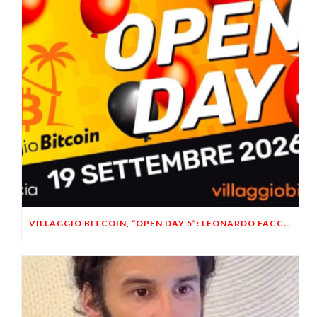
VILLAGGIO BITCOIN, “OPEN DAY 5”: LEONARDO FACCO OSPITE A BRESCIA