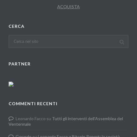
ACQUISTA
CERCA
PARTNER
COMMENTI RECENTI
Leonardo Facco
su
Tutti gli interventi dell’Assemblea del
Ventennale
Gerardo
su
Leonardo Facco a Bitcoin Report: la società