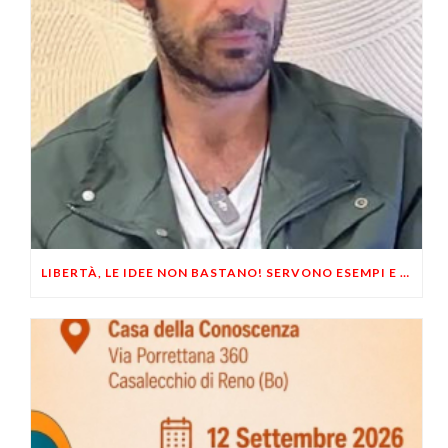
LIBERTÀ, LE IDEE NON BASTANO! SERVONO ESEMPI E UN PO’ DI COERENZA