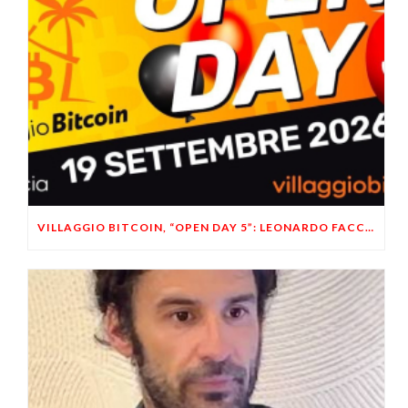
VILLAGGIO BITCOIN, “OPEN DAY 5”: LEONARDO FACCO OSPITE A BRESCIA