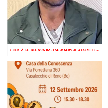
LIBERTÀ, LE IDEE NON BASTANO! SERVONO ESEMPI E UN PO’ DI COERENZA