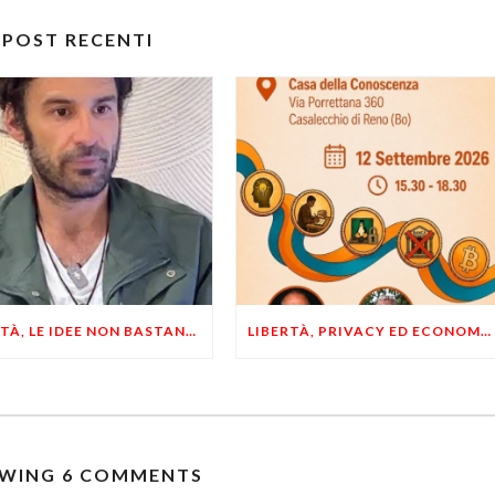
POST RECENTI
LIBERTÀ, LE IDEE NON BASTANO! SERVONO ESEMPI E UN PO’ DI COERENZA
LIBERTÀ, PRIVACY ED ECONOMIA DEL BUON SENSO: FACCO E MUSUMECI A CASALECCHIO DI RENO (BO)
WING 6 COMMENTS