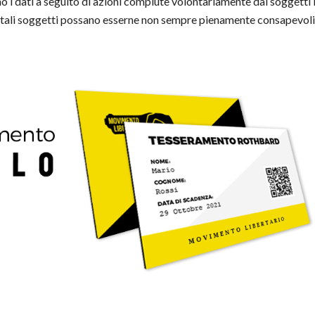
o i dati a seguito di azioni compiute volontariamente dai soggetti 
é tali soggetti possano esserne non sempre pienamente consapevoli