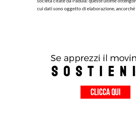
società citate da Padula: queste ultime ottengon
cui dati sono oggetto di elaborazione, ancorch