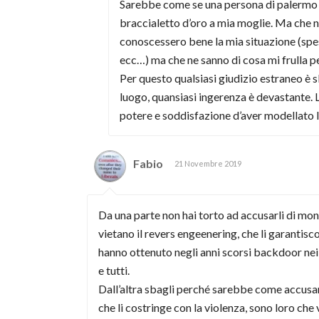
Sarebbe come se una persona di palermo o 
braccialetto d’oro a mia moglie. Ma che n
conoscessero bene la mia situazione (spes
ecc…) ma che ne sanno di cosa mi frulla pe
Per questo qualsiasi giudizio estraneo è s
luogo, quansiasi ingerenza è devastante. L
potere e soddisfazione d’aver modellato le
Fabio
21 Novembre 2019
Da una parte non hai torto ad accusarli di mon
vietano il revers engeenering, che li garantis
hanno ottenuto negli anni scorsi backdoor nei s
e tutti.
Dall’altra sbagli perché sarebbe come accusare 
che li costringe con la violenza, sono loro che