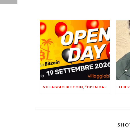
VILLAGGIO BITCOIN, “OPEN DAY 5”: LEONARDO FACCO OSPITE A BRESCIA
SHO