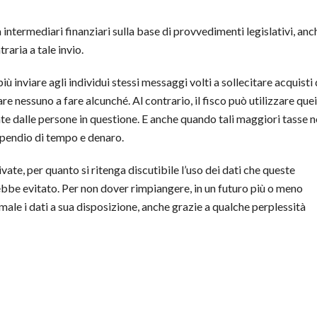
a intermediari finanziari sulla base di provvedimenti legislativi, anc
raria a tale invio.
iù inviare agli individui stessi messaggi volti a sollecitare acquisti 
 nessuno a fare alcunché. Al contrario, il fisco può utilizzare quei
te dalle persone in questione. E anche quando tali maggiori tasse 
ispendio di tempo e denaro.
ivate, per quanto si ritenga discutibile l’uso dei dati che queste
ebbe evitato. Per non dover rimpiangere, in un futuro più o meno
e male i dati a sua disposizione, anche grazie a qualche perplessità