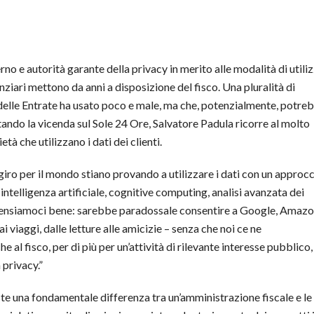
no e autorità garante della privacy in merito alle modalità di utili
nziari mettono da anni a disposizione del fisco. Una pluralità di
delle Entrate ha usato poco e male, ma che, potenzialmente, potre
ndo la vicenda sul Sole 24 Ore, Salvatore Padula ricorre al molto
età che utilizzano i dati dei clienti.
iro per il mondo stiano provando a utilizzare i dati con un approc
intelligenza artificiale, cognitive computing, analisi avanzata dei
e. Pensiamoci bene: sarebbe paradossale consentire a Google, Amaz
ai viaggi, dalle letture alle amicizie – senza che noi ce ne
l fisco, per di più per un’attività di rilevante interesse pubblico,
privacy.”
ste una fondamentale differenza tra un’amministrazione fiscale e le