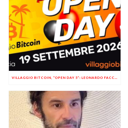
VILLAGGIO BITCOIN, “OPEN DAY 5”: LEONARDO FACCO OSPITE A BRESCIA