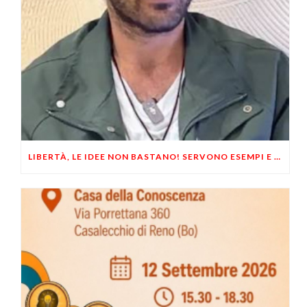
LIBERTÀ, LE IDEE NON BASTANO! SERVONO ESEMPI E UN PO’ DI COERENZA