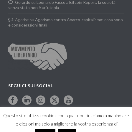
Gerardo
su
Leonardo Facco a Bitcoin Report: la società
senza stato non è un’utopia
Agorist
su
Agorismo contro Anarco-capitalismo: cosa sono
e considerazioni finali
SEGUICI SUI SOCIAL
Questo sito utilizza cookies con i quali non riusciamo a manipolare
le elezioni ma solo a migliorare la vostra esperienza di