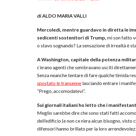
di ALDO MARIA VALLI
Mercoledì, mentre guardavo in diretta le imma
sedicenti sostenitori di Trump,
mi son fatto ve
o stavo sognando? La sensazione di irrealtà è sta
A Washington, capitale della potenza militar
c’erano agenti che sembravano usciti direttame
Senza neanche tentare di fare qualche timida res
spostato le transenne
lasciando entrare i manife
“Prego, accomodatevi”.
Sui giornali italiani ho letto che i manifesta
Meglio sarebbe dire che sono stati fatti accomod
dell’edificio (e non ce n’era alcun bisogno, visto 
difensori hanno brillato per la loro arrendevolez