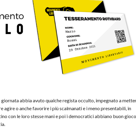
a giornata abbia avuto qualche regista occulto, impegnato a mette
re agire o anche favorire i più scalmanati e i meno presentabili, in
tino con le loro stesse mani e poi i democratici abbiano buon gioc
ia.