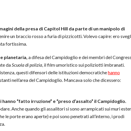
gini della presa di Capitol Hill da parte di un manipolo di
nire un braccio rosso a furia di pizzicotti. Volevo capire: ero svegl
ta fortissima.
e planetaria,
a difesa del Campidoglio e dei membri del Congres
nte da
Scuola di polizia
, il film umoristico sui poliziotti imbranati.
istenza, questi difensori delle istituzioni democratiche
hanno
stanti nell’area del Campidoglio. Mancava solo che dicessero:
nti hanno “fatto irruzione” e “preso d’assalto” il Campidoglio.
are. Anche quando gli assalitori si sono arrampicati sui muri ester
che le porte erano aperte) e poi sono penetrati all’interno, i prodi
za.