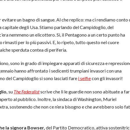
r evitare un bagno di sangue. Al che replico: ma ci rendiamo conto 
 capitale degli Usa. Stiamo parlando del Campidoglio, del
’era nemmeno un elicottero. Sì, il Pentagono a un certo punto ha
 rimasti per lo più passivi. E, lo ripeto, tutto questo nel cuore
qualche sperduta contea di periferia.
iono, sono in grado di impiegare apparati di sicurezza e repression
6 gennaio hanno affrontato i sedicenti trumpiani invasori con una
rno del Campidoglio si sono lasciati fare
i selfie
con gli invasori!
lio,
su
The Federalist
scrive che lì le guardie non sono abituate a fa
aperto al pubblico. Inoltre, la sindaca di Washington, Muriel
 extra, sostenendo che non ce n’era bisogno e che avrebbero solo fa
che la signora Bowser,
del Partito Democratico, attiva sostenitri