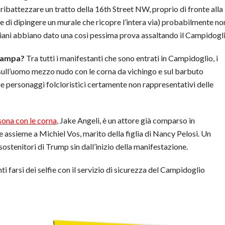
ibattezzare un tratto della 16th Street NW, proprio di fronte alla
 di dipingere un murale che ricopre l’intera via) probabilmente no
piani abbiano dato una così pessima prova assaltando il Campidogl
stampa?
Tra tutti i manifestanti che sono entrati in Campidoglio, i
ull’uomo mezzo nudo con le corna da vichingo e sul barbuto
ue personaggi folcloristici certamente non rappresentativi delle
sona con le corna
, Jake Angeli, è un attore già comparso in
e assieme a Michiel Vos, marito della figlia di Nancy Pelosi. Un
 sostenitori di Trump sin dall’inizio della manifestazione.
ti farsi dei selfie con il servizio di sicurezza del Campidoglio