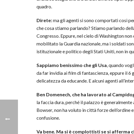
quadro.
Direte:
ma gli agenti si sono comportati così pe
che cosa stiamo parlando? Stiamo parlando della
Congresso. Eppure, nel cielo di Washington non c
mobilitato la Guardia nazionale, ma i soldati sono
istituzionale e politico degli Stati Uniti, non in 
Sappiamo benissimo che gli Usa
, quando vogl
da far invidia ai film di fantascienza, eppure il 
delicatezza da educande. E alcuni agenti all’inte
Ben Domenech, che ha lavorato al Campidog
la faccia dura, perché il palazzo è generalmente 
Bowser
,
non ha voluto in città forze dell’ordine
confusione.
Va bene. Ma si è complottisti se si afferma 