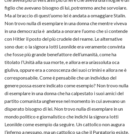
figlio che avevano bisogno di lui, potremmo anche sorvolare.
Ma al braccio di quest’uomo lei è andata a omaggiare Stalin.
Non trovo nulla di esemplare in una donna che mentre viveva
in una democrazia è andata a onorare l’uomo che si contende
con Hitler il posto del più crudele del reame. Le alternative
sono due: o la signora Iotti Leonilde era veramente convinta
che fosse più grande benefattore dell’umanità, come ha
titolato l’Unità alla sua morte, e allora era un’assoluta oca
giuliva, oppure era a conoscenza dei suoi crimini e allora ne è
corresponsabile. Come è pensabile che un individuo del
genere possa essere indicato come esempio? Non trovo nulla
di esemplare in una donna che ha calpestato i suoi amici del
partito comunista ungherese nel momento in cui avevano un
disperato bisogno di lei. Non trovo nulla di esemplare in un
mondo politico e giornalistico che indichi la signora Iotti
Leonilde come esempio da seguire. Un cattolico non augura
l’inferno a nessuno, ma un cattolico sa che il Purgatorio esiste,