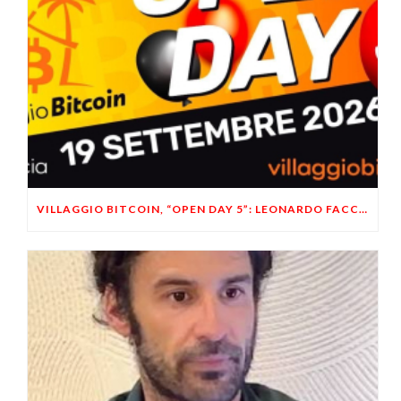
VILLAGGIO BITCOIN, “OPEN DAY 5”: LEONARDO FACCO OSPITE A BRESCIA