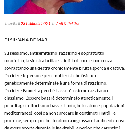
Inserito il
28 Febbraio 2021
In
Anti & Politica
DI SILVANA DE MARI
Su sessismo, antisemitismo, razzismo e soprattutto
omofobia, la sinistra brilla e scintilla di luce e innocenza,
sovrastando una destra cronicamente brutta sporca e cattiva.
Deridere le persone per caratteristiche fisiche e
geneticamente determinate è una forma di razzismo.
Deridere Brunetta perché basso, è insieme razzismo e
classismo. L’essere bassi è determinato geneticamente. I
popoli agricoltori sono bassi ( bantù, hutu, alcune popolazioni
mediterranee) così da non sprecare in centimetri inutili le
proteine, sempre poche; tendono a ingrassare facilmente così
da avere scorte durante le inevitabili e periodiche carestie; i