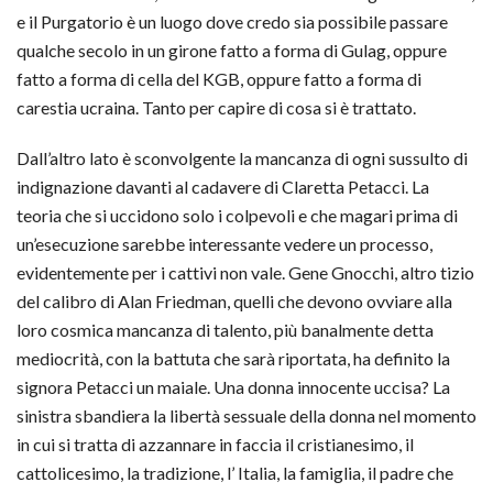
e il Purgatorio è un luogo dove credo sia possibile passare
qualche secolo in un girone fatto a forma di Gulag, oppure
fatto a forma di cella del KGB, oppure fatto a forma di
carestia ucraina. Tanto per capire di cosa si è trattato.
Dall’altro lato è sconvolgente la mancanza di ogni sussulto di
indignazione davanti al cadavere di Claretta Petacci. La
teoria che si uccidono solo i colpevoli e che magari prima di
un’esecuzione sarebbe interessante vedere un processo,
evidentemente per i cattivi non vale. Gene Gnocchi, altro tizio
del calibro di Alan Friedman, quelli che devono ovviare alla
loro cosmica mancanza di talento, più banalmente detta
mediocrità, con la battuta che sarà riportata, ha definito la
signora Petacci un maiale. Una donna innocente uccisa? La
sinistra sbandiera la libertà sessuale della donna nel momento
in cui si tratta di azzannare in faccia il cristianesimo, il
cattolicesimo, la tradizione, l’ Italia, la famiglia, il padre che