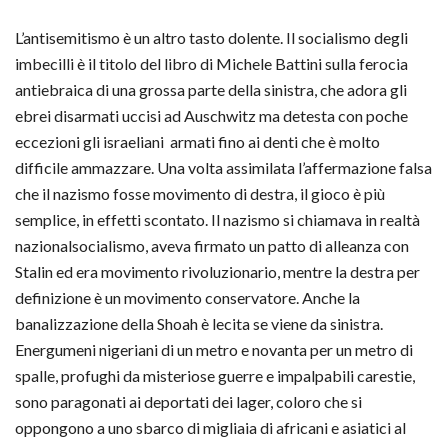
L’antisemitismo è un altro tasto dolente. Il socialismo degli
imbecilli è il titolo del libro di Michele Battini sulla ferocia
antiebraica di una grossa parte della sinistra, che adora gli
ebrei disarmati uccisi ad Auschwitz ma detesta con poche
eccezioni gli israeliani armati fino ai denti che è molto
difficile ammazzare. Una volta assimilata l’affermazione falsa
che il nazismo fosse movimento di destra, il gioco è più
semplice, in effetti scontato. Il nazismo si chiamava in realtà
nazionalsocialismo, aveva firmato un patto di alleanza con
Stalin ed era movimento rivoluzionario, mentre la destra per
definizione è un movimento conservatore. Anche la
banalizzazione della Shoah è lecita se viene da sinistra.
Energumeni nigeriani di un metro e novanta per un metro di
spalle, profughi da misteriose guerre e impalpabili carestie,
sono paragonati ai deportati dei lager, coloro che si
oppongono a uno sbarco di migliaia di africani e asiatici al