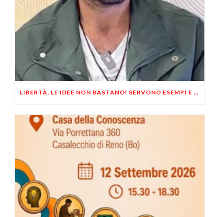
LIBERTÀ, LE IDEE NON BASTANO! SERVONO ESEMPI E UN PO’ DI COERENZA