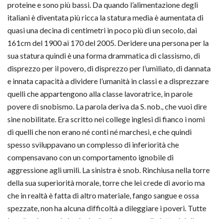
proteine e sono più bassi. Da quando l’alimentazione degli
italiani è diventata più ricca la statura media è aumentata di
quasi una decina di centimetri in poco più di un secolo, dai
161cm del 1900 ai 170 del 2005. Deridere una persona per la
sua statura quindi è una forma drammatica di classismo, di
disprezzo per il povero, di disprezzo per l’umiliato, di dannata
e innata capacità a dividere l’umanità in classi e a disprezzare
quelli che appartengono alla classe lavoratrice, in parole
povere di snobismo. La parola deriva da S. nob., che vuoi dire
sine nobilitate. Era scritto nei college inglesi di fianco i nomi
di quelli che non erano né conti né marchesi, e che quindi
spesso sviluppavano un complesso di inferiorità che
compensavano con un comportamento ignobile di
aggressione agli umili. La sinistra è snob. Rinchiusa nella torre
della sua superiorità morale, torre che lei crede di avorio ma
che in realtà è fatta di altro materiale, fango sangue e ossa
spezzate, non ha alcuna difficoltà a dileggiare i poveri. Tutte