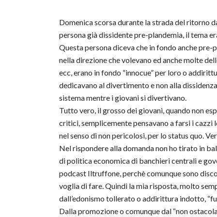
Domenica scorsa durante la strada del ritorno d
persona già dissidente pre-plandemia, il tema e
Questa persona diceva che in fondo anche pre-p
nella direzione che volevano ed anche molte delle
ecc, erano in fondo “innocue” per loro o addirittur
dedicavano al divertimento e non alla dissidenz
sistema mentre i giovani si divertivano.
Tutto vero, il grosso dei giovani, quando non e
critici, semplicemente pensavano a farsi i cazzi lo
nel senso di non pericolosi, per lo status quo. V
Nel rispondere alla domanda non ho tirato in bal
di politica economica di banchieri centrali e gove
podcast Iltruffone, perchè comunque sono disco
voglia di fare. Quindi la mia risposta, molto sem
dall’edonismo tollerato o addirittura indotto, “
Dalla promozione o comunque dal “non ostacolare”