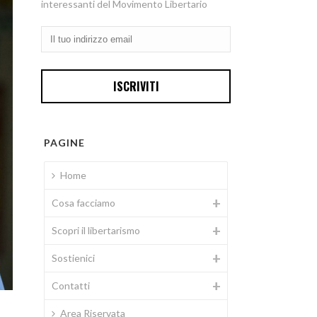
interessanti del Movimento Libertario
PAGINE
Home
Cosa facciamo
Scopri il libertarismo
Sostienici
Contatti
Area Riservata