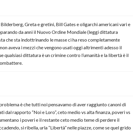
lderberg, Greta e gretini, Bill Gates e oligarchi americani vari e
reparando da anni il Nuovo Ordine Mondiale (leggi dittatura
ta che sta indottrinando le masse ci ha reso completamente
non aveva i mezzi che vengono usati oggi altrimenti adesso il
alsiasi dittatura è un crimine contro l’umanità e la libertà è il
combattere.
il problema è che tutti noi pensavamo di aver raggiunto canoni di
rati dal rapporto “Noi e Loro”, ceto medio vs alta finanza, poveri vs
umentano i poveri e il restante ceto medio teme di perdere il
adendo, si ribella, urla “Libertà” nelle piazze, come se quel grido