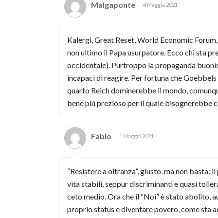
Malgaponte
4 Maggio 2021
Kalergi, Great Reset, World Economic Forum, Bi
non ultimo il Papa usurpatore. Ecco chi sta p
occidentale). Purtroppo la propaganda buonis
incapaci di reagire. Per fortuna che Goebbels 
quarto Reich dominerebbe il mondo, comunque qu
bene più prezioso per il quale bisognerebbe 
Fabio
1 Maggio 2021
“Resistere a oltranza”, giusto, ma non basta: 
vita stabili, seppur discriminanti e quasi tolle
ceto medio. Ora che il “Noi” è stato abolito, a
proprio status e diventare povero, come sta acc