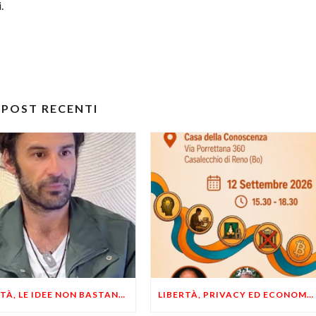
.
POST RECENTI
LIBERTÀ, LE IDEE NON BASTANO! SERVONO ESEMPI E UN PO’ DI COERENZA
LIBERTÀ, PRIVACY ED ECONOMIA DEL BUON SENSO: FACCO E MUSUMECI A CASALECCHIO DI RENO (BO)