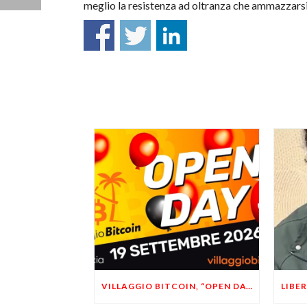
meglio la resistenza ad oltranza che ammazzarsi
VILLAGGIO BITCOIN, “OPEN DAY 5”: LEONARDO FACCO OSPITE A BRESCIA