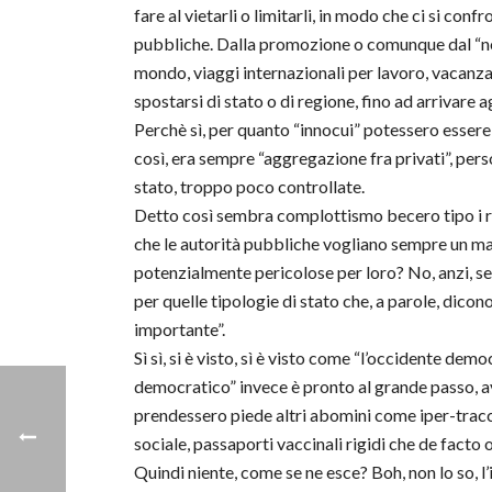
fare al vietarli o limitarli, in modo che ci si confr
pubbliche. Dalla promozione o comunque dal “no
mondo, viaggi internazionali per lavoro, vacanza,
spostarsi di stato o di regione, fino ad arrivare a
Perchè sì, per quanto “innocui” potessero essere c
così, era sempre “aggregazione fra privati”, per
stato, troppo poco controllate.
Detto così sembra complottismo becero tipo i rett
che le autorità pubbliche vogliano sempre un magg
potenzialmente pericolose per loro? No, anzi, s
per quelle tipologie di stato che, a parole, dicono
importante”.
Sì sì, si è visto, sì è visto come “l’occidente demo
democratico” invece è pronto al grande passo, avv
prendessero piede altri abomini come iper-tracci
sociale, passaporti vaccinali rigidi che de facto o
Quindi niente, come se ne esce? Boh, non lo so, 