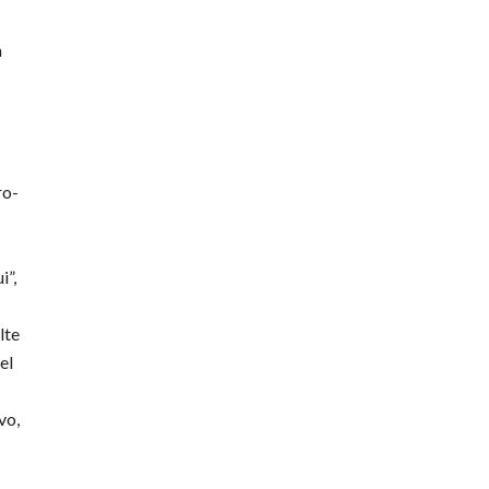
a
ro-
i”,
lte
el
vo,