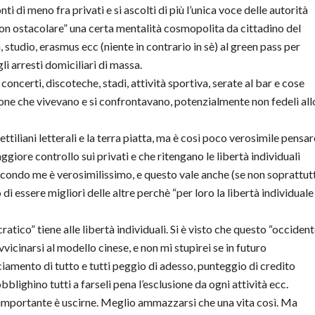
onti di meno fra privati e si ascolti di più l’unica voce delle autorità
n ostacolare” una certa mentalità cosmopolita da cittadino del
 studio, erasmus ecc (niente in contrario in sè) al green pass per
gli arresti domiciliari di massa.
oncerti, discoteche, stadi, attività sportiva, serate al bar e cose
sone che vivevano e si confrontavano, potenzialmente non fedeli all
iliani letterali e la terra piatta, ma è così poco verosimile pensar
iore controllo sui privati e che ritengano le libertà individuali
econdo me è verosimilissimo, e questo vale anche (se non soprattut
 di essere migliori delle altre perchè “per loro la libertà individuale
cratico” tiene alle libertà individuali. Si è visto che questo “occiden
icinarsi al modello cinese, e non mi stupirei se in futuro
amento di tutto e tutti peggio di adesso, punteggio di credito
bblighino tutti a farseli pena l’esclusione da ogni attività ecc.
l’importante è uscirne. Meglio ammazzarsi che una vita così. Ma