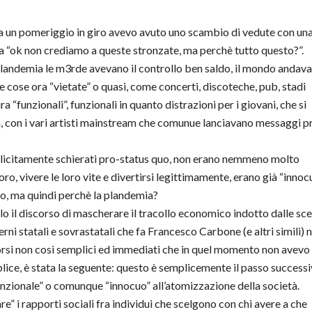
a un pomeriggio in giro avevo avuto uno scambio di vedute con un
ra “ok non crediamo a queste stronzate, ma perchè tutto questo?”.
landemia le m3rde avevano il controllo ben saldo, il mondo andava
 cose ora “vietate” o quasi, come concerti, discoteche, pub, stadi
a “funzionali”, funzionali in quanto distrazioni per i giovani, che si
a, con i vari artisti mainstream che comunue lanciavano messaggi p
splicitamente schierati pro-status quo, non erano nemmeno molto
ro, vivere le loro vite e divertirsi legittimamente, erano già “innocu
ero, ma quindi perchè la plandemia?
lo il discorso di mascherare il tracollo economico indotto dalle sce
rni statali e sovrastatali che fa Francesco Carbone (e altri simili) n
rsi non così semplici ed immediati che in quel momento non avevo
plice, è stata la seguente: questo è semplicemente il passo successi
funzionale” o comunque “innocuo” all’atomizzazione della società.
 i rapporti sociali fra individui che scelgono con chi avere a che