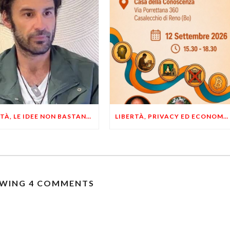
LIBERTÀ, LE IDEE NON BASTANO! SERVONO ESEMPI E UN PO’ DI COERENZA
LIBERTÀ, PRIVACY ED ECONOMIA DEL BUON SENSO: FACCO E MUSUMECI A CASALECCHIO DI RENO (BO)
WING 4 COMMENTS