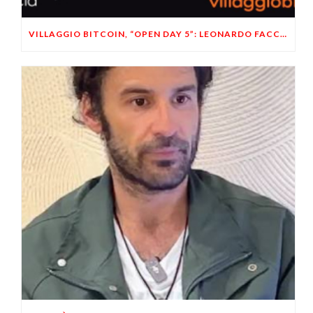
VILLAGGIO BITCOIN, “OPEN DAY 5”: LEONARDO FACCO OSPITE A BRESCIA