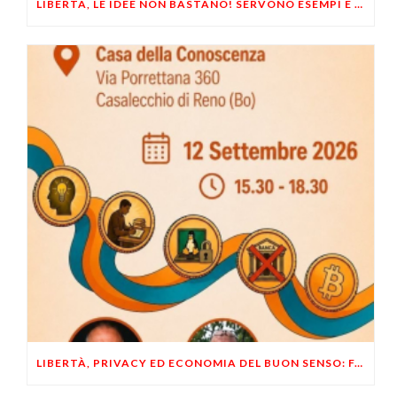
LIBERTÀ, LE IDEE NON BASTANO! SERVONO ESEMPI E UN PO’ DI COERENZA
LIBERTÀ, PRIVACY ED ECONOMIA DEL BUON SENSO: FACCO E MUSUMECI A CASALECCHIO DI RENO (BO)