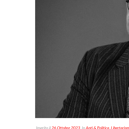
Inserito il
26 Ottobre 2023
In
Anti & Politica
,
Libertaris