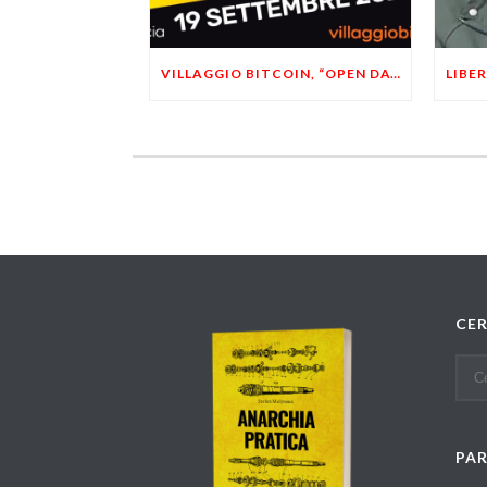
VILLAGGIO BITCOIN, “OPEN DAY 5”: LEONARDO FACCO OSPITE A BRESCIA
CE
PA