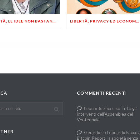
LIBERTÀ, LE IDEE NON BASTANO! SERVONO ESEMPI E UN PO’ DI COERENZA
LIBERTÀ, PRIVACY ED ECONOMIA DEL BUON SENSO: FACCO E MUSUMECI A CASALECCHIO DI RENO (BO)
RCA
COMMENTI RECENTI
Leonardo Facco
su
Tutti gli
interventi dell’Assemblea del
Ventennale
RTNER
Gerardo
su
Leonardo Facco 
Bitcoin Report: la società senza