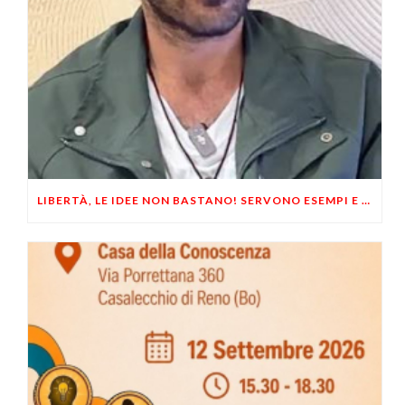
LIBERTÀ, LE IDEE NON BASTANO! SERVONO ESEMPI E UN PO’ DI COERENZA