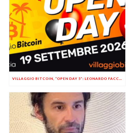
VILLAGGIO BITCOIN, “OPEN DAY 5”: LEONARDO FACCO OSPITE A BRESCIA