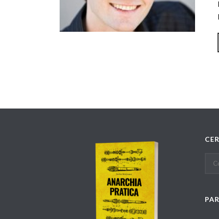
CE
PA