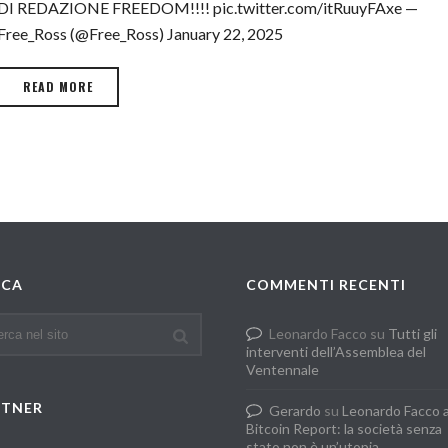
DI REDAZIONE FREEDOM!!!! pic.twitter.com/itRuuyFAxe —
Free_Ross (@Free_Ross) January 22, 2025
READ MORE
RCA
COMMENTI RECENTI
Leonardo Facco
su
Tutti gli
interventi dell’Assemblea del
Ventennale
RTNER
Gerardo
su
Leonardo Facco 
Bitcoin Report: la società senza
stato non è un’utopia