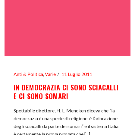
Anti & Politica
,
Varie
11 Luglio 2011
IN DEMOCRAZIA CI SONO SCIACALLI
E CI SONO SOMARI
Spettabile direttore, H. L. Mencken diceva che “la
democrazia è una specie di religione, è l’adorazione
degli sciacalli da parte dei somari” e il sistema Italia
è certamente la prova provata che [...]