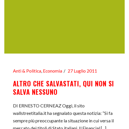
Anti & Politica
,
Economia
27 Luglio 2011
ALTRO CHE SALVASTATI, QUI NON SI
SALVA NESSUNO
DI ERNESTO CERNEAZ Oggi, il sito
wallstreetitalia.it ha segnalato questa notizia: “Si fa
sempre più preoccupante la situazione in cui versa il
mercato dei titoli di Stato italiani. Il Financial [...]