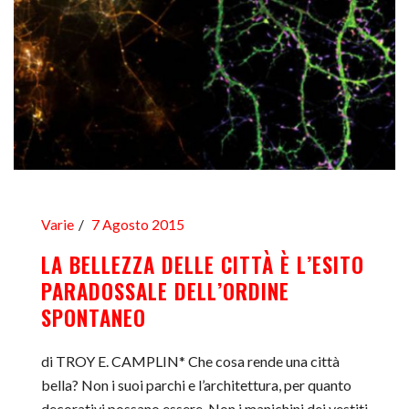
Varie
7 Agosto 2015
LA BELLEZZA DELLE CITTÀ È L’ESITO
PARADOSSALE DELL’ORDINE
SPONTANEO
di TROY E. CAMPLIN* Che cosa rende una città
bella? Non i suoi parchi e l’architettura, per quanto
decorativi possano essere. Non i manichini dei vestiti