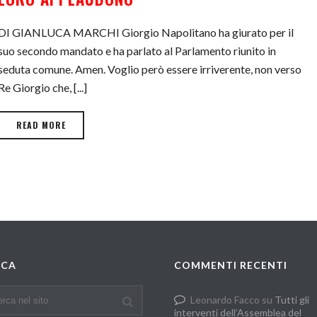
DI GIANLUCA MARCHI Giorgio Napolitano ha giurato per il
suo secondo mandato e ha parlato al Parlamento riunito in
seduta comune. Amen. Voglio però essere irriverente, non verso
Re Giorgio che, [...]
READ MORE
RCA
COMMENTI RECENTI
Leonardo Facco
su
Tutti gli
interventi dell’Assemblea del