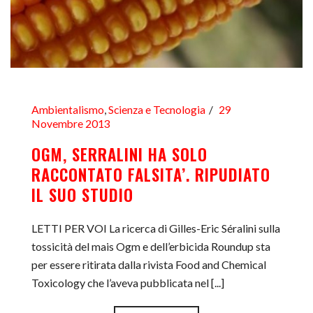
Ambientalismo
,
Scienza e Tecnologia
29
Novembre 2013
OGM, SERRALINI HA SOLO
RACCONTATO FALSITA’. RIPUDIATO
IL SUO STUDIO
LETTI PER VOI La ricerca di Gilles-Eric Séralini sulla
tossicità del mais Ogm e dell’erbicida Roundup sta
per essere ritirata dalla rivista Food and Chemical
Toxicology che l’aveva pubblicata nel [...]