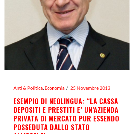
Anti & Politica
,
Economia
25 Novembre 2013
ESEMPIO DI NEOLINGUA: “LA CASSA
DEPOSITI E PRESTITI E’ UN’AZIENDA
PRIVATA DI MERCATO PUR ESSENDO
POSSEDUTA DALLO STATO