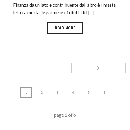
Finanza da un lato e contribuente dall’altro è rimasta
lettera morta: le garanzie e i diritti del [...]
READ MORE
1
2
3
4
5
6
page
1
of
6