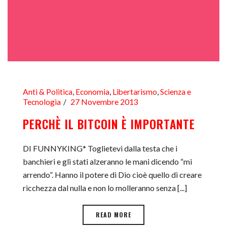
Anti & Politica
,
Economia
,
Libertarismo
,
Scienza e
Tecnologia
27 Novembre 2013
PERCHÈ IL BITCOIN È IMPORTANTE
DI FUNNYKING* Toglietevi dalla testa che i
banchieri e gli stati alzeranno le mani dicendo “mi
arrendo”. Hanno il potere di Dio cioè quello di creare
ricchezza dal nulla e non lo molleranno senza [...]
READ MORE