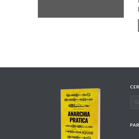
CE
PA