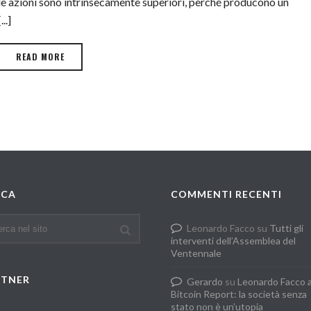
le azioni sono intrinsecamente superiori, perché producono un
[...]
READ MORE
RCA
COMMENTI RECENTI
Leonardo Facco
su
Tutti gli
interventi dell’Assemblea del
Ventennale
RTNER
Gerardo
su
Leonardo Facco 
Bitcoin Report: la società senza
stato non è un’utopia