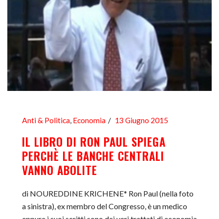
Anti & Politica
,
Economia
13 Giugno 2015
IL LIBRO DI RON PAUL SPIEGA
PERCHÈ LE BANCHE CENTRALI
VANNO ABOLITE
di NOUREDDINE KRICHENE* Ron Paul (nella foto
a sinistra), ex membro del Congresso, è un medico
eppure i suoi scritti sono dei veri trattati di economia