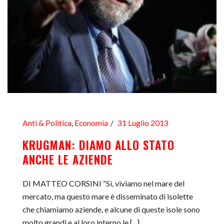
Anti & Politica
,
Economia
31 Luglio 2013
KRUGMAN: DIAMO ALLO STATO
ANCHE LE AZIENDE
DI MATTEO CORSINI “Sì, viviamo nel mare del
mercato, ma questo mare è disseminato di isolette
che chiamiamo aziende, e alcune di queste isole sono
molto grandi e al loro interno le [...]