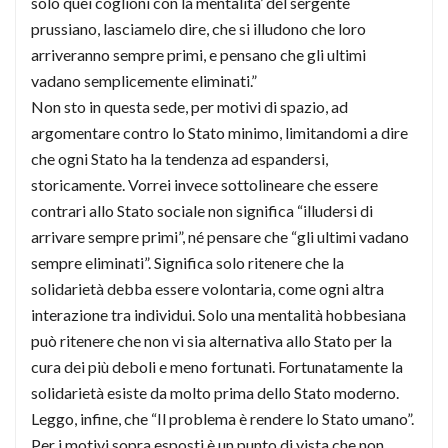
solo quei coglioni con la mentalita’ del sergente
prussiano, lasciamelo dire, che si illudono che loro
arriveranno sempre primi, e pensano che gli ultimi
vadano semplicemente eliminati.”
Non sto in questa sede, per motivi di spazio, ad
argomentare contro lo Stato minimo, limitandomi a dire
che ogni Stato ha la tendenza ad espandersi,
storicamente. Vorrei invece sottolineare che essere
contrari allo Stato sociale non significa “illudersi di
arrivare sempre primi”, né pensare che “gli ultimi vadano
sempre eliminati”. Significa solo ritenere che la
solidarietà debba essere volontaria, come ogni altra
interazione tra individui. Solo una mentalità hobbesiana
può ritenere che non vi sia alternativa allo Stato per la
cura dei più deboli e meno fortunati. Fortunatamente la
solidarietà esiste da molto prima dello Stato moderno.
Leggo, infine, che “Il problema è rendere lo Stato umano”.
Per i motivi sopra esposti è un punto di vista che non