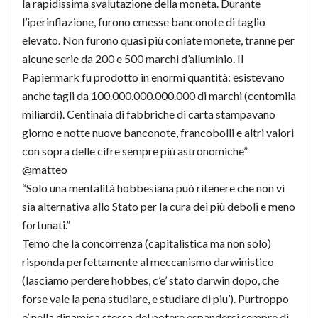
la rapidissima svalutazione della moneta. Durante
l’iperinflazione, furono emesse banconote di taglio
elevato. Non furono quasi più coniate monete, tranne per
alcune serie da 200 e 500 marchi d’alluminio. Il
Papiermark fu prodotto in enormi quantità: esistevano
anche tagli da 100.000.000.000.000 di marchi (centomila
miliardi). Centinaia di fabbriche di carta stampavano
giorno e notte nuove banconote, francobolli e altri valori
con sopra delle cifre sempre più astronomiche”
@matteo
“Solo una mentalità hobbesiana può ritenere che non vi
sia alternativa allo Stato per la cura dei più deboli e meno
fortunati.”
Temo che la concorrenza (capitalistica ma non solo)
risponda perfettamente al meccanismo darwinistico
(lasciamo perdere hobbes, c’e’ stato darwin dopo, che
forse vale la pena studiare, e studiare di piu’). Purtroppo
e’ nella dinamica stessa del potere espandersi sempre di