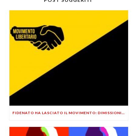
FIDENATO HA LASCIATO IL MOVIMENTO: DIMISSIONI ANNUNCIATE AD APRILE