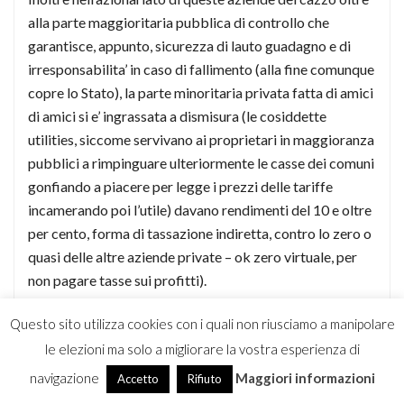
alla parte maggioritaria pubblica di controllo che
garantisce, appunto, sicurezza di lauto guadagno e di
irresponsabilita’ in caso di fallimento (alla fine comunque
copre lo Stato), la parte minoritaria privata fatta di amici
di amici si e’ ingrassata a dismisura (le cosiddette
utilities, siccome servivano ai proprietari in maggioranza
pubblici a rimpinguare ulteriormente le casse dei comuni
gonfiando a piacere per legge i prezzi delle tariffe
incamerando poi l’utile) davano rendimenti del 10 e oltre
per cento, forma di tassazione indiretta, contro lo zero o
quasi delle altre aziende private – ok zero virtuale, per
non pagare tasse sui profitti).
La stessa cosa identica vale per il sistema bancario tutto.
Questo sito utilizza cookies con i quali non riusciamo a manipolare
Sono stati privatizzati i profitti e rese pubbliche le
le elezioni ma solo a migliorare la vostra esperienza di
perdite, come del resto sta dimostrando in modo
terribile e tragico questa crisi che stiamo vivendo, su
navigazione
Maggiori informazioni
Accetto
Rifiuto
scala forse ancora maggiore di quella che c’era con la