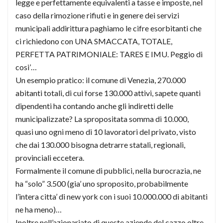
legge e perfettamente equivalenti a tasse e imposte, nel
caso della rimozione rifiuti e in genere dei servizi
municipali addirittura paghiamo le cifre esorbitanti che
ci richiedono con UNA SMACCATA, TOTALE,
PERFETTA PATRIMONIALE: TARES E IMU. Peggio di
cosi’…
Un esempio pratico: il comune di Venezia, 270.000
abitanti totali, di cui forse 130.000 attivi, sapete quanti
dipendenti ha contando anche gli indiretti delle
municipalizzate? La spropositata somma di 10.000,
quasi uno ogni meno di 10 lavoratori del privato, visto
che dai 130.000 bisogna detrarre statali, regionali,
provinciali eccetera.
Formalmente il comune di pubblici, nella burocrazia, ne
ha “solo” 3.500 (gia’ uno sproposito, probabilmente
l’intera citta’ di new york con i suoi 10.000.000 di abitanti
ne ha meno)…
Inoltre nell’azionariato di queste aziende del cazzo oltre