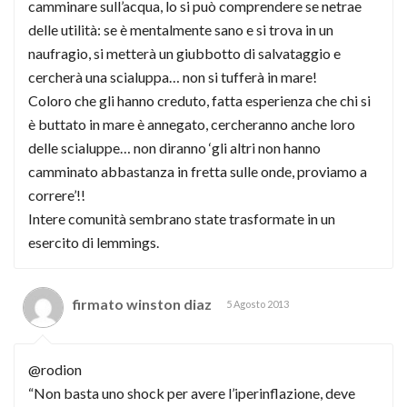
camminare sull’acqua, lo si può comprendere se netrae
delle utilità: se è mentalmente sano e si trova in un
naufragio, si metterà un giubbotto di salvataggio e
cercherà una scialuppa… non si tufferà in mare!
Coloro che gli hanno creduto, fatta esperienza che chi si
è buttato in mare è annegato, cercheranno anche loro
delle scialuppe… non diranno ‘gli altri non hanno
camminato abbastanza in fretta sulle onde, proviamo a
correre’!!
Intere comunità sembrano state trasformate in un
esercito di lemmings.
firmato winston diaz
5 Agosto 2013
@rodion
“Non basta uno shock per avere l’iperinflazione, deve