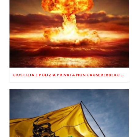
GIUSTIZIA E POLIZIA PRIVATA NON CAUSEREBBERO UNA GUERRA CIVILE?