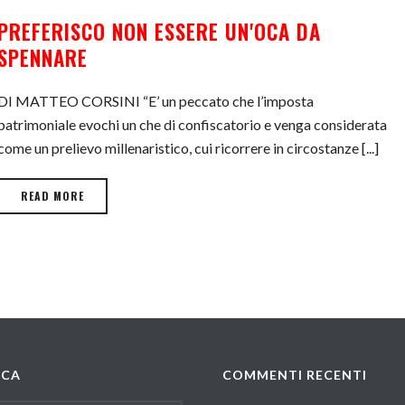
PREFERISCO NON ESSERE UN'OCA DA
SPENNARE
DI MATTEO CORSINI “E’ un peccato che l’imposta
patrimoniale evochi un che di confiscatorio e venga considerata
come un prelievo millenaristico, cui ricorrere in circostanze [...]
READ MORE
RCA
COMMENTI RECENTI