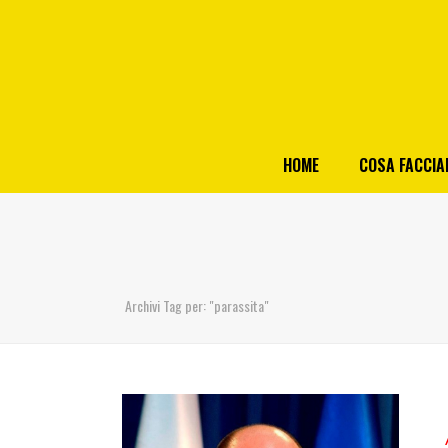
HOME
COSA FACCI
Archivi Tag per: "parassita"