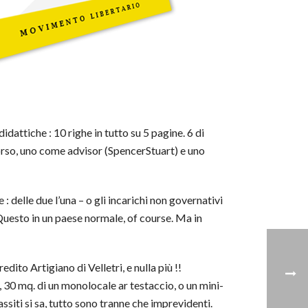
idattiche : 10 righe in tutto su 5 pagine. 6 di
 corso, uno come advisor (SpencerStuart) e uno
: delle due l’una – o gli incarichi non governativi
Questo in un paese normale, of course. Ma in
ito Artigiano di Velletri, e nulla più !!
 30 mq. di un monolocale ar testaccio, o un mini-
assiti si sa, tutto sono tranne che imprevidenti.