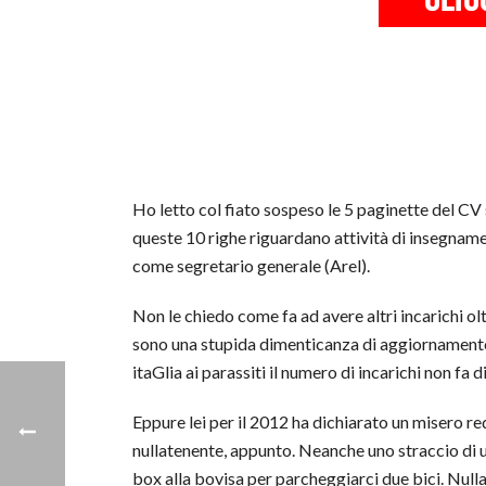
Ho letto col fiato sospeso le 5 paginette del CV s
queste 10 righe riguardano attività di insegnamen
come segretario generale (Arel).
Non le chiedo come fa ad avere altri incarichi oltr
sono una stupida dimenticanza di aggiornamento d
itaGlia ai parassiti il numero di incarichi non fa d
Eppure lei per il 2012 ha dichiarato un misero red
nullatenente, appunto. Neanche uno straccio di u
box alla bovisa per parcheggiarci due bici. Nulla 