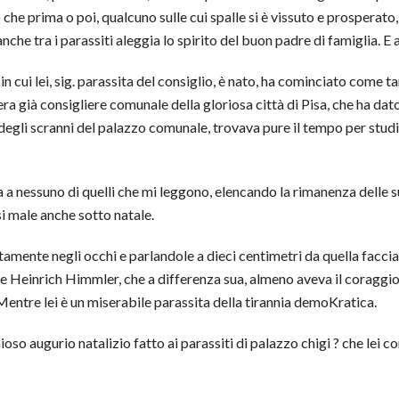
 che prima o poi, qualcuno sulle cui spalle si è vissuto e prosperato
anche tra i parassiti aleggia lo spirito del buon padre di famiglia. E 
cui lei, sig. parassita del consiglio, è nato, ha cominciato come tant
era già consigliere comunale della gloriosa città di Pisa, che ha dato i
degli scranni del palazzo comunale, trovava pure il tempo per studiar
rea a nessuno di quelli che mi leggono, elencando la rimanenza delle
si male anche sotto natale.
tamente negli occhi e parlandole a dieci centimetri da quella faccia 
me Heinrich Himmler, che a differenza sua, almeno aveva il coraggio
entre lei è un miserabile parassita della tirannia demoKratica.
oso augurio natalizio fatto ai parassiti di palazzo chigi ? che lei c