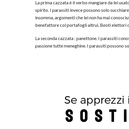
La prima cazzata è il verbo mangiare da lei usat
spirito. I parassiti invece possono solo succhiar
insomma, argomenti che lei non ha mai conosciut
benefattore col portafogli altrui. Beoti elettori d
La seconda cazzata : panettone. I parassiti cono
passione tutte meneghine. I parassiti possono sol