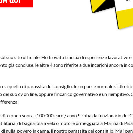
ul suo sito ufficiale. Ho trovato traccia di esperienze lavorative e d
to già concluse, le altre 4 sono riferite a due incarichi ancora in
e a quello di parassita del consiglio. In un paese normale si direbbe 
el suo cv on line, oppure l’incarico governativo è un riempitivo. 
ifferenza.
dito poco sopra i 100.000 euro / anno !! roba da funzionario del Cred
tilitaria, di bagnarola a vela o motore ormeggiata a Marina di Pisa,
di nulla, povero in canna, il nostro parassita del consiglio. Ma i par