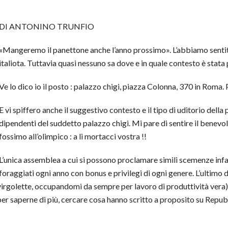
DI ANTONINO TRUNFIO
«Mangeremo il panettone anche l’anno prossimo». L’abbiamo sentita
italiota. Tuttavia quasi nessuno sa dove e in quale contesto è stata 
Ve lo dico io il posto : palazzo chigi, piazza Colonna, 370 in Roma. 
E vi spiffero anche il suggestivo contesto e il tipo di uditorio della
dipendenti del suddetto palazzo chigi. Mi pare di sentire il benevol
fossimo all’olimpico : a li mortacci vostra !!
L’unica assemblea a cui si possono proclamare simili scemenze infatt
foraggiati ogni anno con bonus e privilegi di ogni genere. L’ultimo de
virgolette, occupandomi da sempre per lavoro di produttività vera)
per saperne di più, cercare cosa hanno scritto a proposito su Repubb