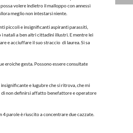
, possa volere indietro il malloppo con annessi
allora meglio non intestarsi niente.
i piccoli e insignificanti aspiranti parassiti,
 natali a ben altri cittadini illustri. E mentre lei
e e acciuffare il suo straccio di laurea. Si sa
 sue eroiche gesta. Possono essere consultate
insignificante e lugubre che si ritrova, che mi
 di non definirsi affatto benefattore e operatore
on 4 parole è riuscito a concentrare due cazzate.