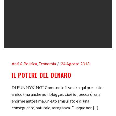
Anti & Politica
,
Economia
24 Agosto 2013
IL POTERE DEL DENARO
DI FUNNYKING* Come noto il vostro qui presente
amico (ma anche no) blogger, cioè io, pecca di una
enorme autostima, un ego smisurato e di una
conseguente, naturale, arroganza. Dunque non [...]