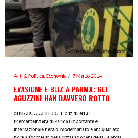
Anti & Politica
,
Economia
7 Marzo 2014
EVASIONE E BLIZ A PARMA: GLI
AGUZZINI HAN DAVVERO ROTTO
di MARCO CHIERICI Il bliz di ieri al
Mercanteinfiera di Parma (importante e
internazionale fiera di modernariato e antiquariato,
fiore all’occhiello della città) ad opera della Guardia