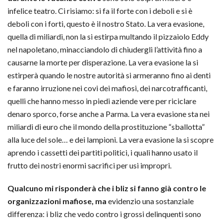
infelice teatro. Ci risiamo: si fa il forte con i deboli e si è
deboli con i forti, questo è il nostro Stato. La vera evasione,
quella di miliardi, non la si estirpa multando il pizzaiolo Eddy
nel napoletano, minacciandolo di chiudergli l’attività fino a
causarne la morte per disperazione. La vera evasione la si
estirperà quando le nostre autorità si armeranno fino ai denti
e faranno irruzione nei covi dei mafiosi, dei narcotrafficanti,
quelli che hanno messo in piedi aziende vere per riciclare
denaro sporco, forse anche a Parma. La vera evasione sta nei
miliardi di euro che il mondo della prostituzione “sballotta”
alla luce del sole… e dei lampioni. La vera evasione la si scopre
aprendo i cassetti dei partiti politici, i quali hanno usato il
frutto dei nostri enormi sacrifici per usi impropri.
Qualcuno mi risponderà che i bliz si fanno già contro le
organizzazioni mafiose, ma
evidenzio una sostanziale
differenza: i bliz che vedo contro i grossi delinquenti sono