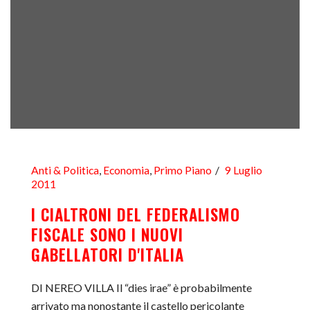
Anti & Politica
,
Economia
,
Primo Piano
9 Luglio
2011
I CIALTRONI DEL FEDERALISMO
FISCALE SONO I NUOVI
GABELLATORI D'ITALIA
DI NEREO VILLA Il “dies irae” è probabilmente
arrivato ma nonostante il castello pericolante