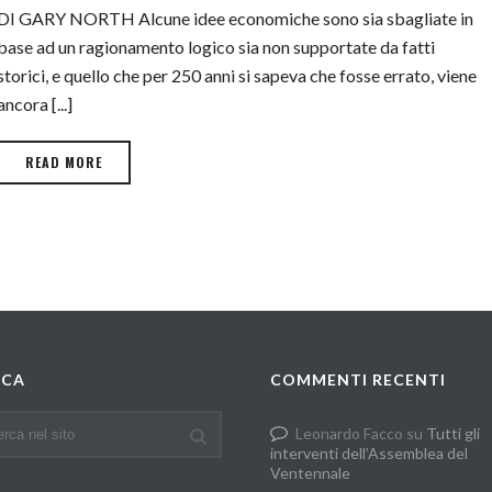
DI GARY NORTH Alcune idee economiche sono sia sbagliate in
base ad un ragionamento logico sia non supportate da fatti
storici, e quello che per 250 anni si sapeva che fosse errato, viene
ancora [...]
READ MORE
RCA
COMMENTI RECENTI
Leonardo Facco
su
Tutti gli
interventi dell’Assemblea del
Ventennale