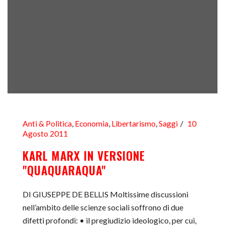
Anti & Politica
,
Economia
,
Libertarismo
,
Saggi
10
Agosto 2011
KARL MARX IN VERSIONE
"QUAQUARAQUA"
DI GIUSEPPE DE BELLIS Moltissime discussioni
nell’ambito delle scienze sociali soffrono di due
difetti profondi: • il pregiudizio ideologico, per cui,