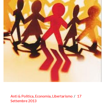
Anti & Politica
,
Economia
,
Libertarismo
17
Settembre 2013