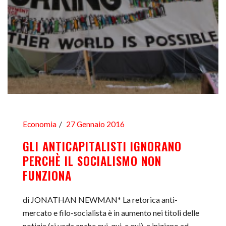
Economia
27 Gennaio 2016
GLI ANTICAPITALISTI IGNORANO
PERCHÈ IL SOCIALISMO NON
FUNZIONA
di JONATHAN NEWMAN* La retorica anti-
mercato e filo-socialista è in aumento nei titoli delle
notizie (si veda anche qui, qui, e qui), e iniziano ad