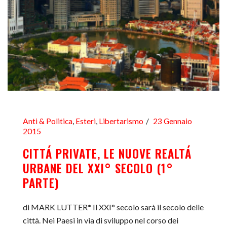
Anti & Politica
,
Esteri
,
Libertarismo
23 Gennaio
2015
CITTÁ PRIVATE, LE NUOVE REALTÁ
URBANE DEL XXI° SECOLO (1°
PARTE)
di MARK LUTTER* Il XXI° secolo sarà il secolo delle
città. Nei Paesi in via di sviluppo nel corso dei