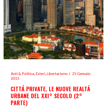
Anti & Politica
,
Esteri
,
Libertarismo
25 Gennaio
2015
CITTÁ PRIVATE, LE NUOVE REALTÁ
URBANE DEL XXI° SECOLO (2°
PARTE)