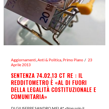
Aggiornamenti
,
Anti & Politica
,
Primo Piano
23
Aprile 2013
SENTENZA 74.02.13 CT RE : IL
REDDITOMETRO È «AL DI FUORI
DELLA LEGALITÀ COSTITUZIONALE E
COMUNITARIA»
DI GIUSEPPE SANDRO MELA* «Non solo il