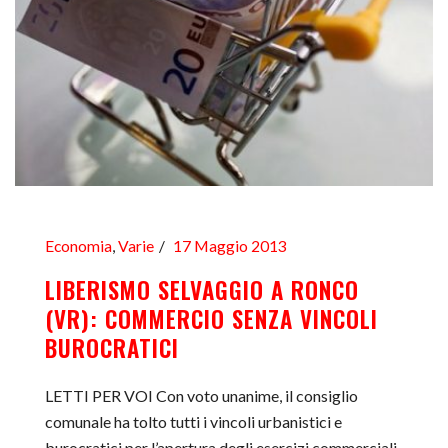
Economia
,
Varie
17 Maggio 2013
LIBERISMO SELVAGGIO A RONCO
(VR): COMMERCIO SENZA VINCOLI
BUROCRATICI
LETTI PER VOI Con voto unanime, il consiglio
comunale ha tolto tutti i vincoli urbanistici e
burocratici per l’apertura degli esercizi commerciali,