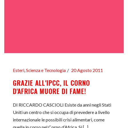
Esteri
,
Scienza e Tecnologia
20 Agosto 2011
GRAZIE ALL'IPCC, IL CORNO
D'AFRICA MUORE DI FAME!
DI RICCARDO CASCIOLI Esiste da anni negli Stati
Uniti un centro che si occupa di prevedere a livello
internazionale le possibili crisi alimentari, come
quella in corso nel Corno d’Africa. Si [...]