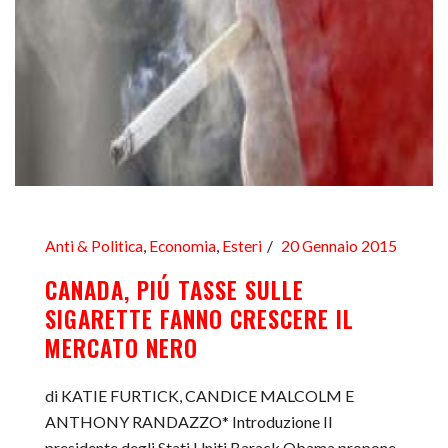
Anti & Politica
,
Economia
,
Esteri
20 Gennaio 2015
CANADA, PIÚ TASSE SULLE
SIGARETTE FANNO CRESCERE IL
MERCATO NERO
di KATIE FURTICK, CANDICE MALCOLM E
ANTHONY RANDAZZO* Introduzione Il
presidente degli Stati Uniti Barack Obama propone