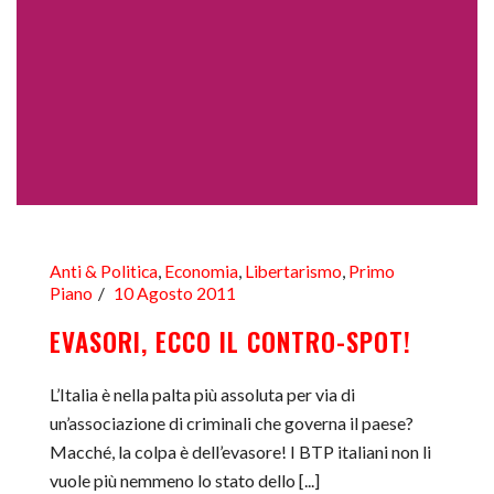
Anti & Politica
,
Economia
,
Libertarismo
,
Primo
Piano
10 Agosto 2011
EVASORI, ECCO IL CONTRO-SPOT!
L’Italia è nella palta più assoluta per via di
un’associazione di criminali che governa il paese?
Macché, la colpa è dell’evasore! I BTP italiani non li
vuole più nemmeno lo stato dello [...]