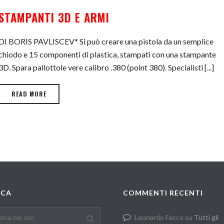
STAMPANTI 3D E ARMI
DI BORIS PAVLISCEV* Si può creare una pistola da un semplice
chiodo e 15 componenti di plastica, stampati con una stampante
3D. Spara pallottole vere calibro .380 (point 380). Specialisti [...]
READ MORE
RCA
COMMENTI RECENTI
Leonardo Facco
su
Tutti gli