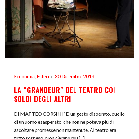
Economia
,
Esteri
30 Dicembre 2013
LA “GRANDEUR” DEL TEATRO COI
SOLDI DEGLI ALTRI
DI MATTEO CORSINI “E’ un gesto disperato, quello
di un uomo esasperato, che non ne poteva più di
ascoltare promesse non mantenute. Al teatro era
tutto sospeso. Non c’erano più [...]