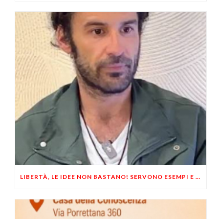
LIBERTÀ, LE IDEE NON BASTANO! SERVONO ESEMPI E UN PO’ DI COERENZA