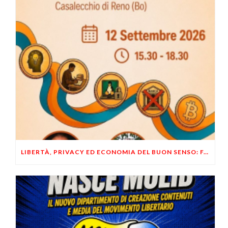
LIBERTÀ, PRIVACY ED ECONOMIA DEL BUON SENSO: FACCO E MUSUMECI A CASALECCHIO DI RENO (BO)