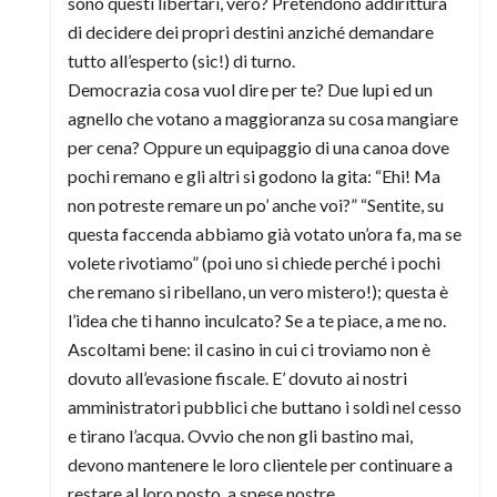
sono questi libertari, vero? Pretendono addirittura
di decidere dei propri destini anziché demandare
tutto all’esperto (sic!) di turno.
Democrazia cosa vuol dire per te? Due lupi ed un
agnello che votano a maggioranza su cosa mangiare
per cena? Oppure un equipaggio di una canoa dove
pochi remano e gli altri si godono la gita: “Ehi! Ma
non potreste remare un po’ anche voi?” “Sentite, su
questa faccenda abbiamo già votato un’ora fa, ma se
volete rivotiamo” (poi uno si chiede perché i pochi
che remano si ribellano, un vero mistero!); questa è
l’idea che ti hanno inculcato? Se a te piace, a me no.
Ascoltami bene: il casino in cui ci troviamo non è
dovuto all’evasione fiscale. E’ dovuto ai nostri
amministratori pubblici che buttano i soldi nel cesso
e tirano l’acqua. Ovvio che non gli bastino mai,
devono mantenere le loro clientele per continuare a
restare al loro posto, a spese nostre.