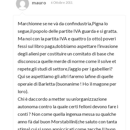
mauro
6 Ottobre 2011
Marchionne se ne và da confindustria,Pigna lo
segue,il popolo delle partite IVA guarda e si gratta.
Ma noi con la partita IVA e quattro (o otto) poveri
fessi sul libro paga,dobbiamo aspettare l’invasione
degli alieni per costituire un comitato di base che
disconosca quelle merde di norme come il solve et
repete,gli studi di settore,l’aggio per i gabellieri?
Qui se aspettiamo gli altri faremo lafine di quelle
operaie di Barletta (buonanime ! Ho il magone per
loro).
Chi è daccordo a metter su un’organizzazione
autonoma contro la quale certi felloni devono fare i
conti ? Non come quella ingenua messa su qualche
anno fà dal buon Morstabilini(che saluto con tanta
stima),cui si sono appiccicati come zecche Il buon