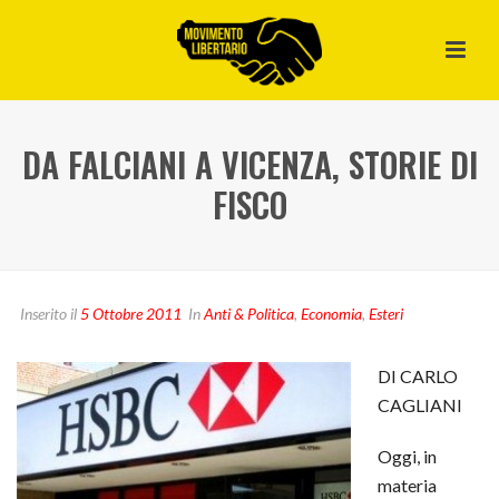
DA FALCIANI A VICENZA, STORIE DI
FISCO
Inserito il
5 Ottobre 2011
In
Anti & Politica
,
Economia
,
Esteri
DI CARLO
CAGLIANI
Oggi, in
materia