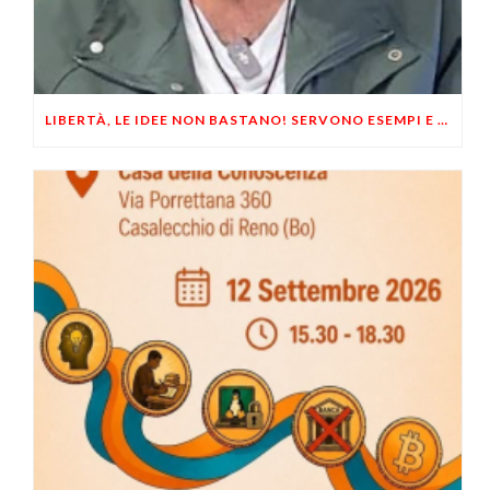
LIBERTÀ, LE IDEE NON BASTANO! SERVONO ESEMPI E UN PO’ DI COERENZA