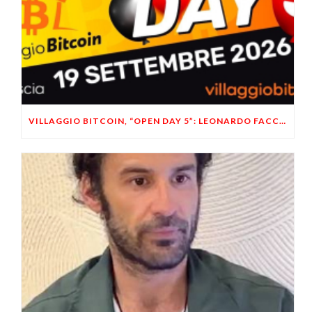
VILLAGGIO BITCOIN, “OPEN DAY 5”: LEONARDO FACCO OSPITE A BRESCIA