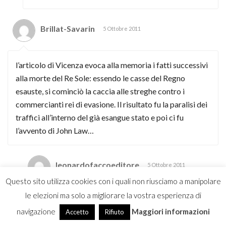
Brillat-Savarin
5 Ottobre 2011
l’articolo di Vicenza evoca alla memoria i fatti successivi
alla morte del Re Sole: essendo le casse del Regno
esauste, si cominciò la caccia alle streghe contro i
commercianti rei di evasione. Il risultato fu la paralisi dei
traffici all’interno del già esangue stato e poi ci fu
l’avvento di John Law…
leonardofaccoeditore
5 Ottobre 2011
Questo sito utilizza cookies con i quali non riusciamo a manipolare
le elezioni ma solo a migliorare la vostra esperienza di
OTTIMO ESEMPIO
navigazione
Maggiori informazioni
Accetto
Rifiuto