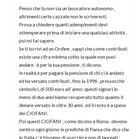
Penso che tu non sia un lavoratore autonomo ,
altrimenti certe cazzate non le scriveresti.
Prova a chiedere quanti adempimenti devi
ottemperare prima di iniziare una qualsiasi attività ,
poi mi fai sapere.
Se ti iscrivi ad un Ordine , sappi che come contributi
esiste una cifra minima sotto la quale non puoi
andare : è per la tua pensione , ti dicono.
In realtà è per pagare la pensione di chi ci è andato
ed ha versato contributi , fino la 1996 , pressocchè
simbolici, di 500 euro all’ anno: questi signori in
meno di due anni hanno recuperato tutto quanto il
denare versato in oltre 30 anni , ed il resto è a spese
dei CIOFANI.
Poi questi CIOFANI ; come dicono a Roma , devono
sentirsi ogni giorno le prediche di Pansa che dice che
in Italia c’ è bisogno di spazzini e non di laureati :