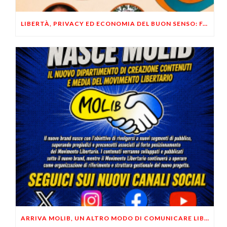
LIBERTÀ, PRIVACY ED ECONOMIA DEL BUON SENSO: FACCO E MUSUMECI A CASALECCHIO DI RENO (BO)
ARRIVA MOLIB, UN ALTRO MODO DI COMUNICARE LIBERTARIO