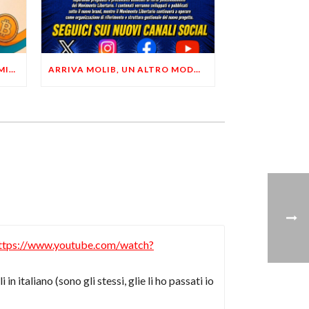
LIBERTÀ, PRIVACY ED ECONOMIA DEL BUON SENSO: FACCO E MUSUMECI A CASALECCHIO DI RENO (BO)
ARRIVA MOLIB, UN ALTRO MODO DI COMUNICARE LIBERTARIO
ttps://www.youtube.com/watch?
i in italiano (sono gli stessi, glie li ho passati io