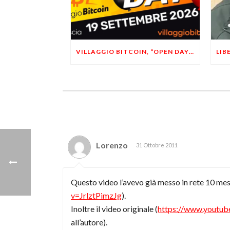
VILLAGGIO BITCOIN, “OPEN DAY 5”: LEONARDO FACCO OSPITE A BRESCIA
Lorenzo
31 Ottobre 2011
Questo video l’avevo già messo in rete 10 mes
v=JrlztPimzJg
).
Inoltre il video originale (
https://www.yout
all’autore).