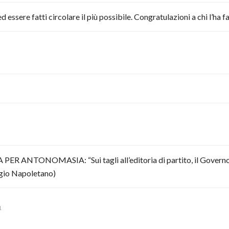
sere fatti circolare il più possibile. Congratulazioni a chi l’ha fatt
 ANTONOMASIA: “Sui tagli all’editoria di partito, il Govern
iorgio Napoletano)
1