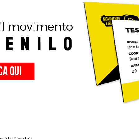
=JrlztPimzJg’]