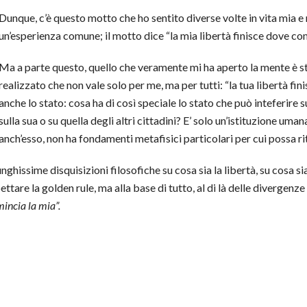
Dunque, c’è questo motto che ho sentito diverse volte in vita mia e
un’esperienza comune; il motto dice “la mia libertà finisce dove comin
Ma a parte questo, quello che veramente mi ha aperto la mente è sta
realizzato che non vale solo per me, ma per tutti: “la tua libertà fini
anche lo stato: cosa ha di così speciale lo stato che può inteferire 
sulla sua o su quella degli altri cittadini? E’ solo un’istituzione um
anch’esso, non ha fondamenti metafisici particolari per cui possa rite
nghissime disquisizioni filosofiche su cosa sia la libertà, su cosa si
tare la golden rule, ma alla base di tutto, al di là delle divergenze
mincia la mia”.