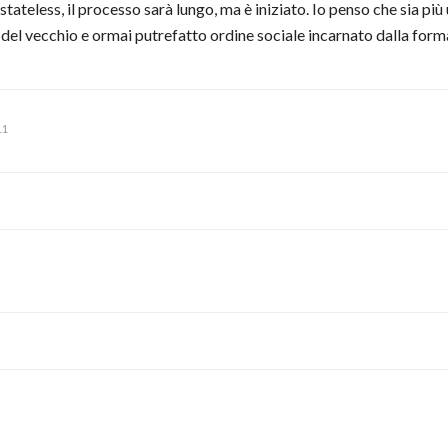
à stateless, il processo sarà lungo, ma è iniziato. Io penso che sia più
ri del vecchio e ormai putrefatto ordine sociale incarnato dalla for
11