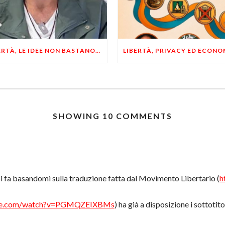
LIBERTÀ, LE IDEE NON BASTANO! SERVONO ESEMPI E UN PO’ DI COERENZA
SHOWING 10 COMMENTS
i fa basandomi sulla traduzione fatta dal Movimento Libertario (
h
ube.com/watch?v=PGMQZEIXBMs
) ha già a disposizione i sottotitol