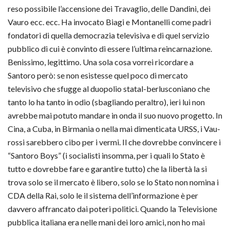
reso possibile l’accensione dei Travaglio, delle Dandini, dei
Vauro ecc. ecc. Ha invocato Biagi e Montanelli come padri
fondatori di quella democrazia televisiva e di quel servizio
pubblico di cui è convinto di essere l’ultima reincarnazione.
Benissimo, legittimo. Una sola cosa vorrei ricordare a
Santoro però: se non esistesse quel poco di mercato
televisivo che sfugge al duopolio statal-berlusconiano che
tanto lo ha tanto in odio (sbagliando peraltro), ieri lui non
avrebbe mai potuto mandare in onda il suo nuovo progetto. In
Cina, a Cuba, in Birmania o nella mai dimenticata URSS, i Vau-
rossi sarebbero cibo per i vermi. Il che dovrebbe convincere i
“Santoro Boys” (i socialisti insomma, per i quali lo Stato è
tutto e dovrebbe fare e garantire tutto) che la libertà la si
trova solo se il mercato è libero, solo se lo Stato non nomina i
CDA della Rai, solo le il sistema dell’informazione è per
davvero affrancato dai poteri politici. Quando la Televisione
pubblica italiana era nelle mani dei loro amici, non ho mai