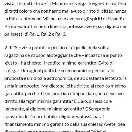
visto il fumettista de “il Manifesto” vergare vignette in difesa
di tutti coloro che non hanno mai avuto diritto di cittadinanza
in Rai e tantomeno Micheluzzo evocare gli spiriti di Einaudi e
Pantaleoni affinché un liberista potesse avere pari dignità nei
palinsesti di Rai 1, Rai 2 e Rai 3.
2- Il “Servizio pubblico pensiero” è quello della solita
ragazzina centrosocialisteggiante che – incazzosa al punto
giusto – ha chiesto il reddito minimo garantito. Evito di
spiegare le ragioni politiche ed economiche per cui tale
proposta è un’idiozia astronomica, c’è abbastanza letteratura
seria in proposito. Ma dico: se lei ha diritto al reddito minimo
garantito, perché Tizio, bruttino e impacciato, non deve aver
diritto alla figa* minima garantita? E Caio, dislessico e
ignorante, al diploma minimo garantito? E Sempronio,
apostolo dell’improbabile religione watussiana, al
finanziamento minimo garantito della sua chiesa? Avete idea
di quanto lunga potrebbe essere la lista dei “minimi