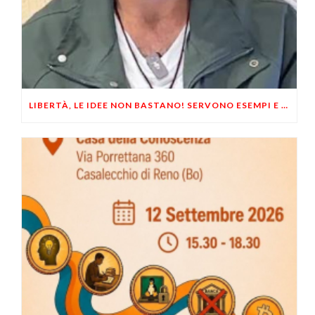
LIBERTÀ, LE IDEE NON BASTANO! SERVONO ESEMPI E UN PO’ DI COERENZA