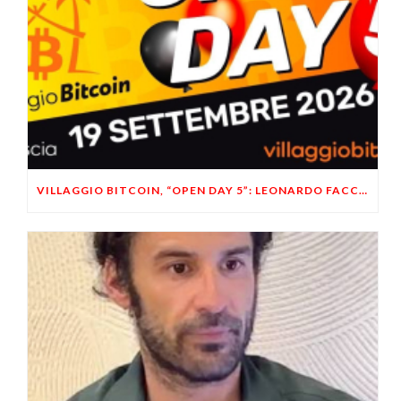
VILLAGGIO BITCOIN, “OPEN DAY 5”: LEONARDO FACCO OSPITE A BRESCIA