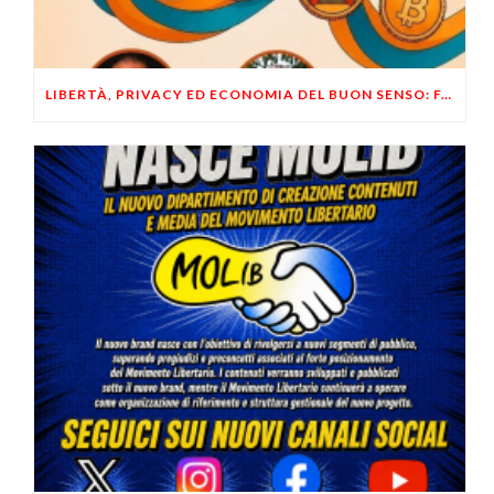
LIBERTÀ, PRIVACY ED ECONOMIA DEL BUON SENSO: FACCO E MUSUMECI A CASALECCHIO DI RENO (BO)